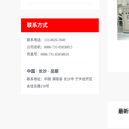
最大承
即:1
长（双
联系方式
度：25
户图纸
联系电话：133-0626-5949
公司总机：0086-731-85858815
了解产
传真号：0086-731-85858816
样，测
样品流
中国 · 长沙 · 总部
估报价
联系地址：中国·湖南省·长沙市·宁乡经开区
应质量
东方龙
永佳东路158号
一直集
报价评
开发挂具
经积累
服务于
部门发
最新
量生产
级配套
等涂装