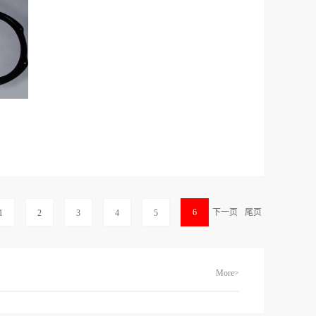
规格，最
事IT行业，机械，电子仪器，运动医疗器材
装五金弹
等所需要的各类精密弹簧类零件制造，可根
仪器，运
据客户要求定制各类压簧,拉伸弹簧,扭簧,电
簧类零件
池弹簧,线材成型弹簧，板簧弹片等精密产
,拉伸
品。 弹簧线径从0.1-8.0mm；终端客户有富
，板簧弹
士康、仁宝，大众、北京现代、飞利浦
mm；终
等； 公司一贯以“凭质量求生存，凭信誉求
京现代、
发展”为宗旨，重合同，守信用。以“累积点
生存，凭
滴进步，迈向完美品质”为公司的品质政
耐磨性等
信用。以
策。公司已经通过TS16949认证。本公司主
6
下一页
尾页
1
2
3
4
5
泳漆膜具
公司的品
要生产各类精密弹簧包括：压簧、扭簧、
优点，电
证。本公
电池簧及各类线材成型弹簧，目前可承制的
击性能、
簧、扭
弹簧规格，最小线径0.1φ，最大线径6.0φ，
More>
（1）采
目前可
只要能提供图纸或直接提供样品即可承制生
节省了大
最大线径
产，各类产品交货时，可随货提供检测报