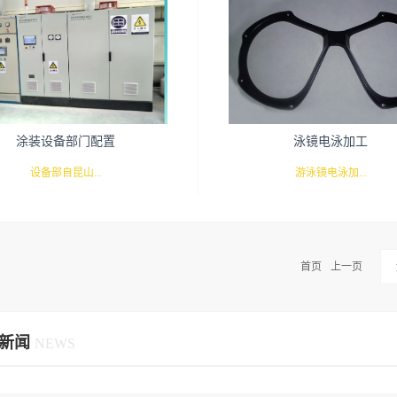
重：500KG。标准节拍：4分钟/挂；
类线材成型弹簧目前可承制的弹簧
5挂/小时生产时间：200分钟 日工作时
小线径0.1φ，最大线径6.0φ瑞正涂
班）日最大产能（双班）烤炉最高温
簧部专业从事IT行业，机械，电子
0度 2.产品开发具体流程step1 接到客
动医疗器材等所需要的各类精密弹
或式样详细了解客户产品质量需求，
制造，可根据客户要求定制各类压簧
涂装设备部门配置
泳镜电泳加工
品质量的关键控制点；step2 安排打
弹簧,扭簧,电池弹簧,线材成型弹簧
试根据客户样品要求，组织评审开具
设备部自昆山...
片等精密产品。 弹簧线径从0.1-8.0
游泳镜电泳加...
程单；step3 样品产品提供客户，评
端客户有富士康、仁宝，大众、北
将打好样的产品提供供给客户进行相
飞利浦等； 公司一贯以“凭质量求
评估，根据产品特性及相应工艺进行
机械制造有限公司2001年成立开始，
工-做货随客户要求而定-耐盐雾或
信誉求发展”为宗旨，重合同，守
首页
上一页
开发、设计、制造、调试于一体，已
估；step4 开发挂具，转入批量生产
测试电泳表面处理工艺的特点：电
“累积点滴进步，迈向完美品质”为
，制定相应的 PPAP 文件， 向生产
了非常丰富的生产的经验。 主要
有涂层丰满、均匀、平整、光滑的
质政策。公司已经通过TS16949认
：汽车（工程机械）主机厂及一、二
放相应的的生产控制计划 ，进行批
泳漆膜的硬度、附着力、耐腐、冲
司主要生产各类精密弹簧包括：压
新闻
NEWS
准备。实验仪器实验能力第三方性能
厂家大型表面处理电泳、喷涂、喷粉
渗透性能明显优于其它涂装工艺。
簧、 电池簧及各类线材成型弹簧，
设备；家电、五金机电行业的表面处
测试
用水溶性涂料，以水为溶解介质，
承制的弹簧规格，最小线径0.1φ，