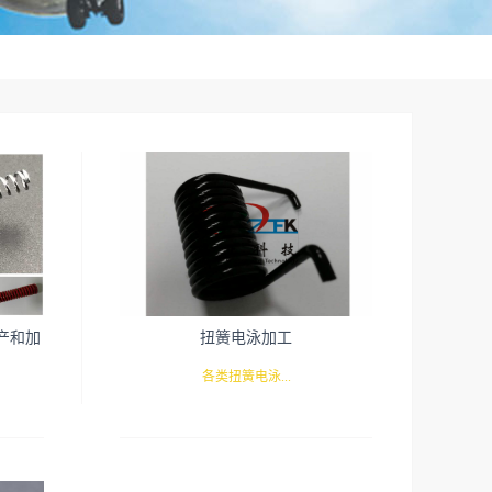
产和加
扭簧电泳加工
各类扭簧电泳...
簧及各
加工 电泳黑色瑞正涂装五金弹簧部专业从