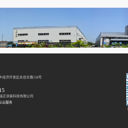
送等非标设备；环保废气废水处理设
量有机溶剂，大大降低了大气污染
6.0φ，只要能提供图纸或直接提供
别在阴极电泳线、环保废气废水处理
承制生产，各类产品交货时，可随
害，安全卫生，同时避免了火灾的
有多项专利技术处于行业领先水平。
（2）涂装效率高，涂料损失小，
测报告。 Ruizheng Spring Product
用率可达90%～95%；（3）涂膜厚
department is specialized in manufactu
附着力强，涂装质量好，工件各个
the IT industry, machinery, electroni
层、凹陷、焊缝等处都能获得均匀
漆膜，解决了其他涂装方法对复杂
的涂装难题；（4）生产效率高，
现自动化连续生产，大大提高劳动
乡经济开发区永佳东路158号
（5） 电泳涂装设备复杂，科技含
15
适用于颜色固定的生产。
021 长沙瑞正涂装科技有限公司
业云服务