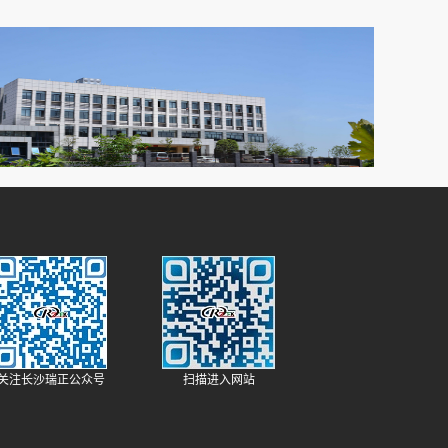
和环境危
样品即可
告。 Ruizheng Spring Production department is
货提供检
隐患；
specialized in manufacturing for the IT industry,
涂料的利
ion
machinery, electronics, sports medical
度均匀，
ring for
equipments and all kinds of p...
部位如内
c...
、平滑的
形状工件
施工可实
效率；
量较高，
关注长沙瑞正公众号
扫描进入网站