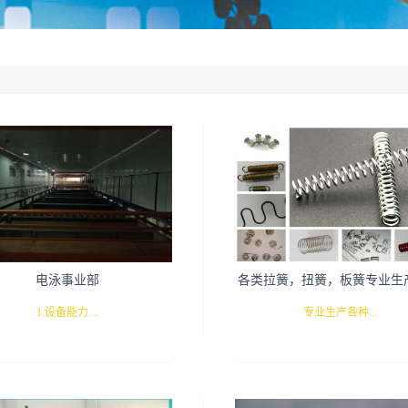
电泳事业部
各类拉簧，扭簧，板簧专业生
1.设备能力 ...
专业生产各种...
工
寸：5000 X 1700 X 1000mm单挂
精密弹簧包括：压簧、扭簧、 电池