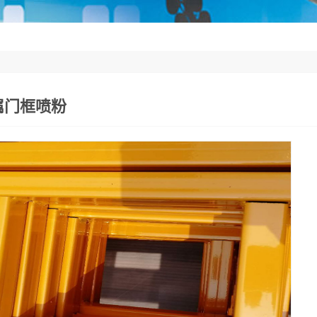
属门框喷粉