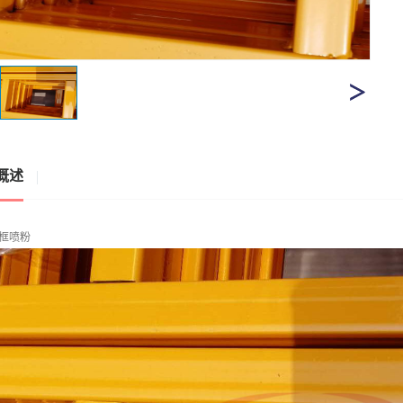
概述
框喷粉